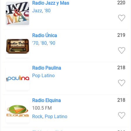
220
Radio Jazz y Mas
Jazz
,
'80
219
Radio Única
'70
,
'80
,
'90
218
Radio Paulina
Pop Latino
218
Radio Elquina
100.5 FM
Rock
,
Pop Latino