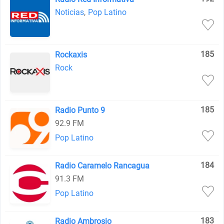
Noticias
,
Pop Latino
185
Rockaxis
Rock
185
Radio Punto 9
92.9 FM
Pop Latino
184
Radio Caramelo Rancagua
91.3 FM
Pop Latino
183
Radio Ambrosio