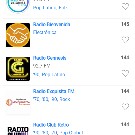
Pop Latino
,
Folk
145
Radio Bienvenida
Electrónica
144
Radio Gennesis
92.7 FM
'90
,
Pop Latino
144
Radio Exquisita FM
'70
,
'80
,
'90
,
Rock
144
Radio Club Retro
'90
,
'80
,
'70
,
Pop Global