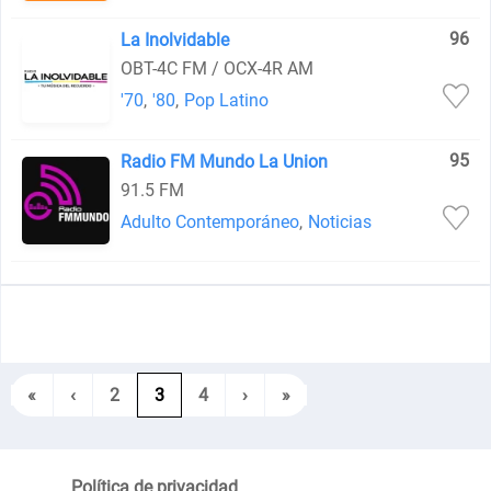
96
La Inolvidable
OBT-4C FM / OCX-4R AM
'70
,
'80
,
Pop Latino
95
Radio FM Mundo La Union
91.5 FM
Adulto Contemporáneo
,
Noticias
«
‹
2
3
4
›
»
Política de privacidad