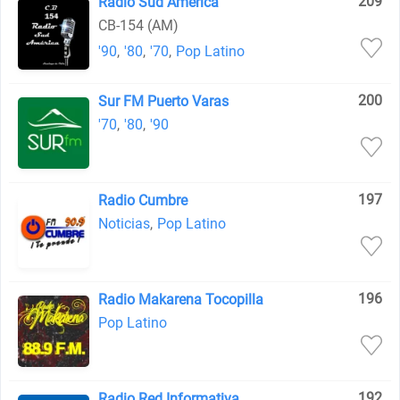
209
Radio Sud América
CB-154 (AM)
'90
,
'80
,
'70
,
Pop Latino
200
Sur FM Puerto Varas
'70
,
'80
,
'90
197
Radio Cumbre
Noticias
,
Pop Latino
196
Radio Makarena Tocopilla
Pop Latino
192
Radio Red Informativa