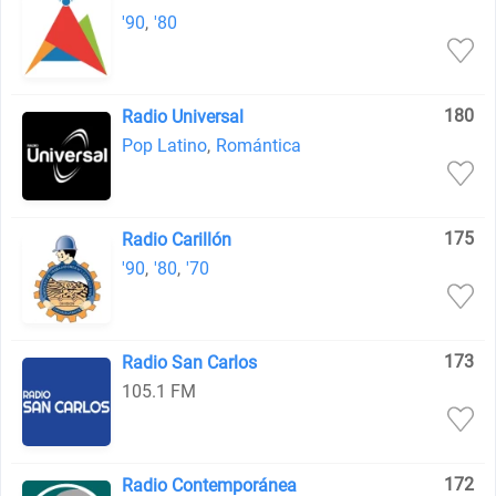
'90
,
'80
180
Radio Universal
Pop Latino
,
Romántica
175
Radio Carillón
'90
,
'80
,
'70
173
Radio San Carlos
105.1 FM
172
Radio Contemporánea