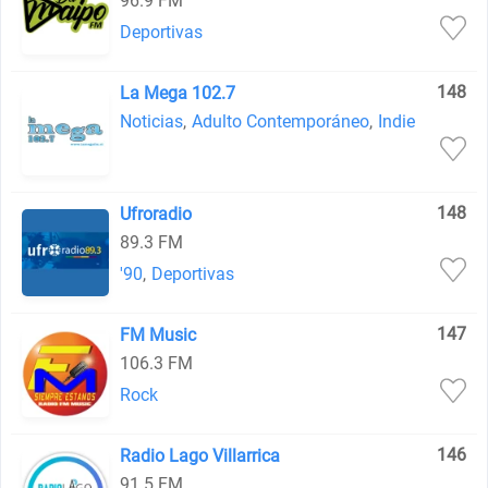
96.9 FM
Deportivas
148
La Mega 102.7
Noticias
,
Adulto Contemporáneo
,
Indie
148
Ufroradio
89.3 FM
'90
,
Deportivas
147
FM Music
106.3 FM
Rock
146
Radio Lago Villarrica
91.5 FM