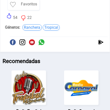
Favoritos
54
22
Géneros:
Ranchera
Tropical
Recomendadas