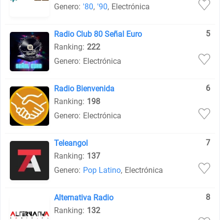
Genero:
'80
,
'90
,
Electrónica
5
Radio Club 80 Señal Euro
Ranking:
222
Genero:
Electrónica
6
Radio Bienvenida
Ranking:
198
Genero:
Electrónica
7
Teleangol
Ranking:
137
Genero:
Pop Latino
,
Electrónica
8
Alternativa Radio
Ranking:
132