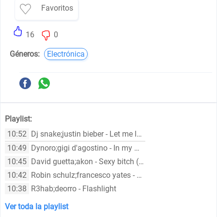
Favoritos
16
0
Géneros:
Electrónica
Playlist:
10:52
Dj snake;justin bieber - Let me love you
10:49
Dynoro;gigi d'agostino - In my mind
10:45
David guetta;akon - Sexy bitch (feat. akon)
10:42
Robin schulz;francesco yates - Sugar (feat. francesco yates)
10:38
R3hab;deorro - Flashlight
Ver toda la playlist