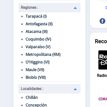
Regiones
:
Tarapacá (I)
Antofagasta (II)
Atacama (III)
Coquimbo (IV)
Reco
Valparaíso (V)
Metropolitana (RM)
O'Higgins (VI)
Maule (VII)
Radio
Biobío (VIII)
Localidades
:
Chillán
Concepción