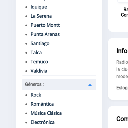
Iquique
Ra
Cor
La Serena
Puerto Montt
Punta Arenas
Santiago
Inf
Talca
Temuco
Radio
la ci
Valdivia
moder
Géneros
:
Eslog
Rock
Romántica
Música Clásica
Com
Electrónica