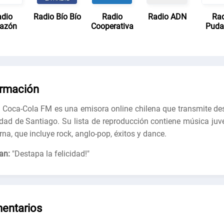
dio
Radio Bío Bío
Radio
Radio ADN
Ra
azón
Cooperativa
Puda
ormación
 Coca-Cola FM es una emisora ​​online chilena que transmite de
udad de Santiago. Su lista de reproducción contiene música juve
na, que incluye rock, anglo-pop, éxitos y dance.
an:
"
Destapa la felicidad!
"
entarios