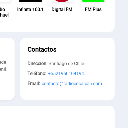
dio
Infinita 100.1
Digital FM
FM Plus
huel
Contactos
sde
Dirección:
Santiago de Chile
.
nil
Teléfono:
+5521960104194
.
Email:
contacto@radiococacola.com
.