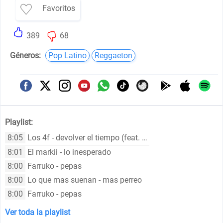
Favoritos
389
68
Géneros:
Pop Latino
Reggaeton
Playlist:
8:05
Los 4f - devolver el tiempo (feat. young cister, kidd voodoo, drefquila, easykid & swift 047)
8:01
El markii - lo inesperado
8:00
Farruko - pepas
8:00
Lo que mas suenan - mas perreo
8:00
Farruko - pepas
Ver toda la playlist