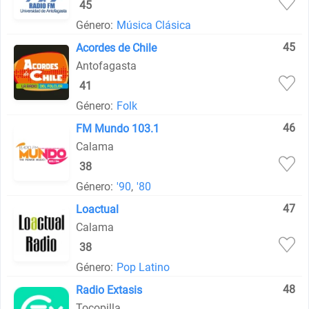
45
Género:
Música Clásica
45
Acordes de Chile
Antofagasta
41
Género:
Folk
46
FM Mundo 103.1
Calama
38
Género:
'90
,
'80
47
Loactual
Calama
38
Género:
Pop Latino
48
Radio Extasis
Tocopilla