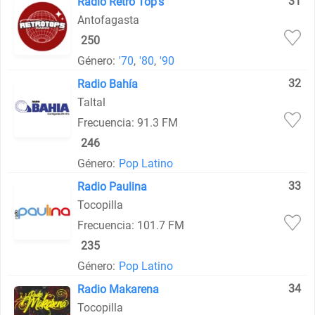
31
Radio Retro Top's
Antofagasta
250
Género:
'70
,
'80
,
'90
32
Radio Bahía
Taltal
Frecuencia: 91.3 FM
246
Género:
Pop Latino
33
Radio Paulina
Tocopilla
Frecuencia: 101.7 FM
235
Género:
Pop Latino
34
Radio Makarena
Tocopilla