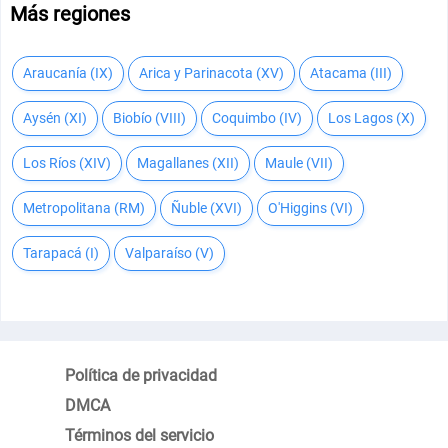
Más regiones
Araucanía (IX)
Arica y Parinacota (XV)
Atacama (III)
Aysén (XI)
Biobío (VIII)
Coquimbo (IV)
Los Lagos (X)
Los Ríos (XIV)
Magallanes (XII)
Maule (VII)
Metropolitana (RM)
Ñuble (XVI)
O'Higgins (VI)
Tarapacá (I)
Valparaíso (V)
Política de privacidad
DMCA
Términos del servicio