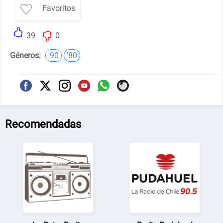
Favoritos
39
0
Géneros:
'90
'80
Recomendadas