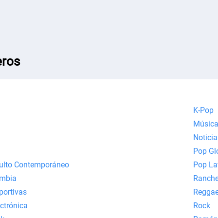
ros
K-Pop
Música
Noticia
Pop Gl
ulto Contemporáneo
Pop La
mbia
Ranche
portivas
Reggae
ectrónica
Rock