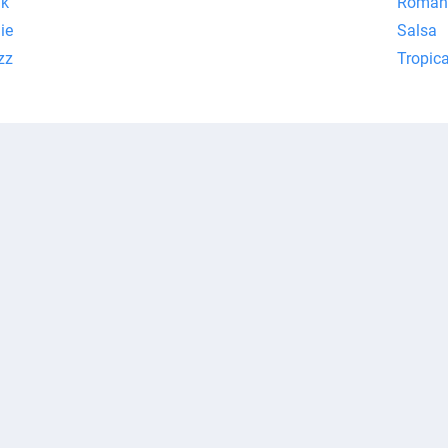
lk
Román
ie
Salsa
zz
Tropica