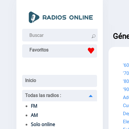
Géne
Favoritos
'60
'70
Inicio
'80
'90
Todas las radios
:
Ad
FM
Cu
De
AM
El
Solo online