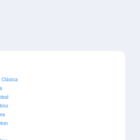
 Clásica
s
obal
tino
ra
ton