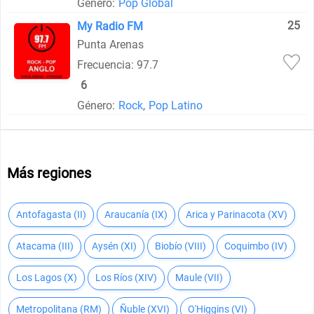
Género:
Pop Global
25
My Radio FM
Punta Arenas
Frecuencia: 97.7
6
Género:
Rock
,
Pop Latino
Más regiones
Antofagasta (II)
Araucanía (IX)
Arica y Parinacota (XV)
Atacama (III)
Aysén (XI)
Biobío (VIII)
Coquimbo (IV)
Los Lagos (X)
Los Ríos (XIV)
Maule (VII)
Metropolitana (RM)
Ñuble (XVI)
O'Higgins (VI)