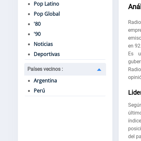
Pop Latino
Anál
Pop Global
Radio
'80
empre
'90
emiso
Noticias
en 92
Es u
Deportivas
guber
Países vecinos
:
Radio
opini
Argentina
Perú
Lide
Según
últim
índic
posic
del pa