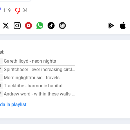
119
34
st:
1
Gareth lloyd - neon nights
7
Spiritchaser - ever increasing circles
1
Morninglightmusic - travels
9
Tracktribe - harmonic habitat
7
Andrew word - within these walls (cool breeze version)
da la playlist