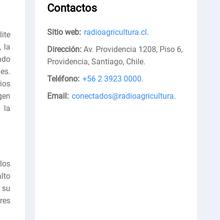
Contactos
Sitio web:
radioagricultura.cl
.
ite
 la
Dirección:
Av. Providencia 1208, Piso 6,
ndo
Providencia, Santiago, Chile
.
es.
Teléfono:
+56 2 3923 0000
.
ios
gen
Email:
conectados@radioagricultura
.
 la
los
lto
 su
res