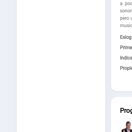
a pod
sonor
pero 
music
Eslog
Prime
Indica
Propie
Pro