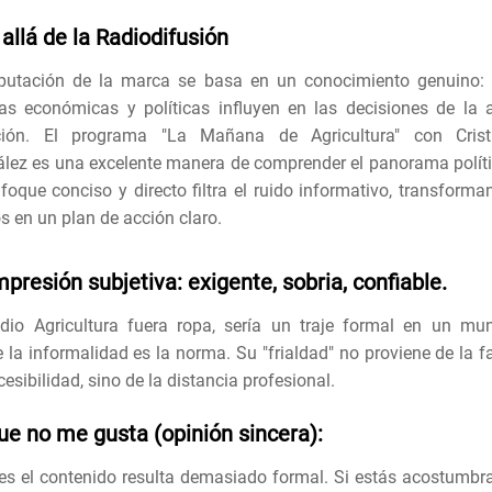
allá de la Radiodifusión
putación de la marca se basa en un conocimiento genuino: 
ias económicas y políticas influyen en las decisiones de la a
cción. El programa "La Mañana de Agricultura" con Crist
lez es una excelente manera de comprender el panorama políti
foque conciso y directo filtra el ruido informativo, transforma
os en un plan de acción claro.
mpresión subjetiva: exigente, sobria, confiable.
dio Agricultura fuera ropa, sería un traje formal en un mu
 la informalidad es la norma. Su "frialdad" no proviene de la fa
esibilidad, sino de la distancia profesional.
ue no me gusta (opinión sincera):
es el contenido resulta demasiado formal. Si estás acostumbr