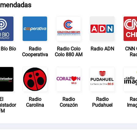
mendadas
 Bío Bío
Radio
Radio Colo
Radio ADN
CNN C
Cooperativa
Colo 880 AM
Ra
El
Radio
Radio
Radio
Ra
istador
Carolina
Corazón
Pudahuel
Ima
FM