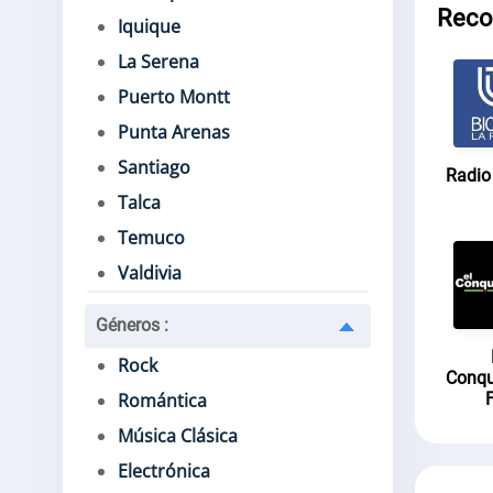
Reco
Iquique
La Serena
Puerto Montt
Punta Arenas
Santiago
Radio
Talca
Temuco
Valdivia
Géneros
:
Rock
Conqu
Romántica
Música Clásica
Electrónica