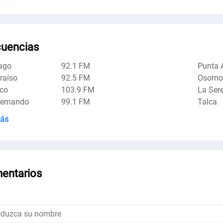
cuencias
ago
92.1 FM
Punta 
raíso
92.5 FM
Osorno
co
103.9 FM
La Ser
Fernando
99.1 FM
Talca
más
entarios