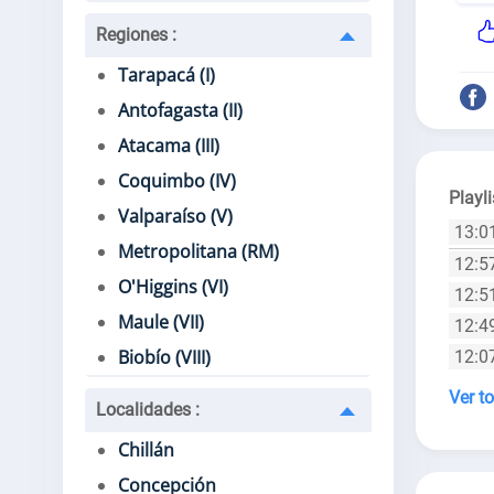
Regiones
:
Tarapacá (I)
Antofagasta (II)
Atacama (III)
Coquimbo (IV)
Playli
Valparaíso (V)
13:0
Metropolitana (RM)
12:5
O'Higgins (VI)
12:5
Maule (VII)
12:4
Biobío (VIII)
12:0
Ver to
Localidades
:
Chillán
Concepción