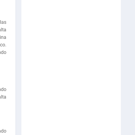
las
lta
ina
co.
ndo
ndo
lta
ado