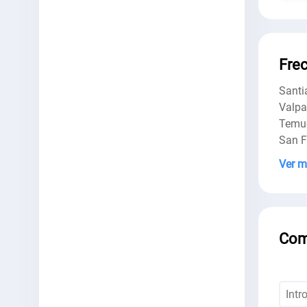
Fre
Santi
Valpa
Temu
San 
Ver 
Com