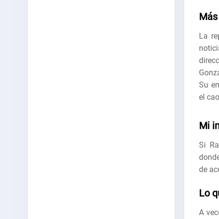
Más 
La re
notic
dire
Gonzá
Su en
el ca
Mi i
Si Ra
donde
de acc
Lo q
A vec