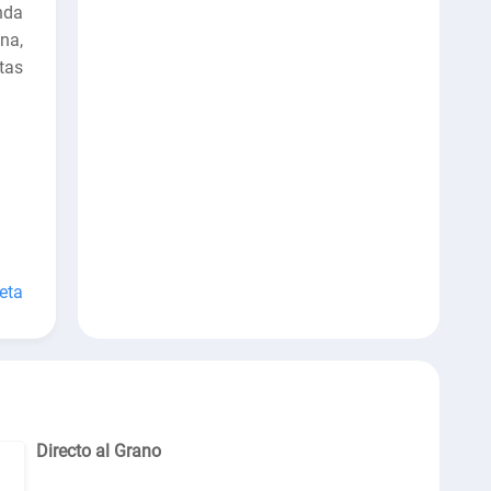
nda
na,
tas
eta
Directo al Grano