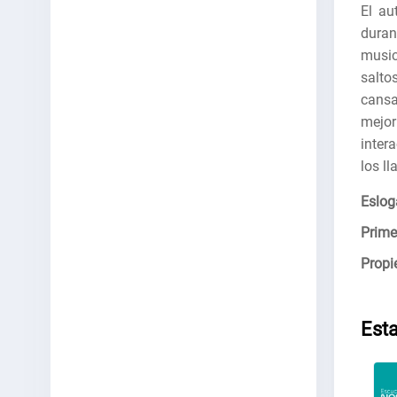
El au
duran
music
salto
cansa
mejor
inter
los l
Eslog
Prime
Propie
Est