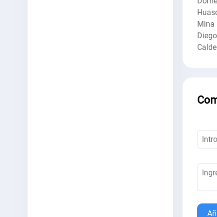
Dome
Huas
Mina
Diego
Calde
Com
Añ