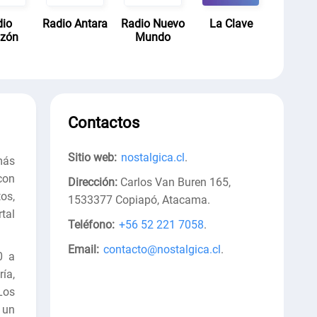
dio
Radio Antara
Radio Nuevo
La Clave
azón
Mundo
Contactos
Sitio web:
nostalgica.cl
.
más
con
Dirección:
Carlos Van Buren 165,
os,
1533377 Copiapó, Atacama
.
tal
Teléfono:
+56 52 221 7058
.
Email:
contacto@nostalgica.cl
.
0 a
ía,
Los
 un