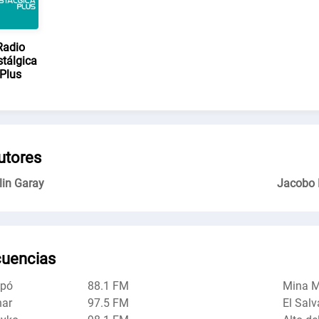
Radio
tálgica
Plus
utores
lin Garay
Jacobo 
cuencias
apó
88.1 FM
Mina M
nar
97.5 FM
El Salv