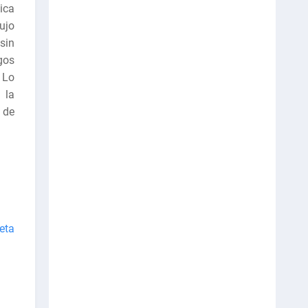
ica
ujo
sin
gos
 Lo
 la
o de
eta