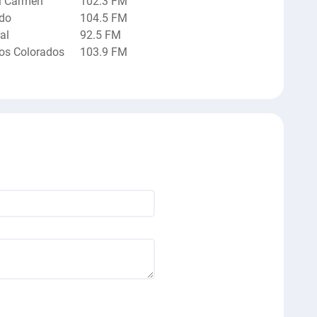
el Carmen
102.3 FM
ado
104.5 FM
al
92.5 FM
os Colorados
103.9 FM