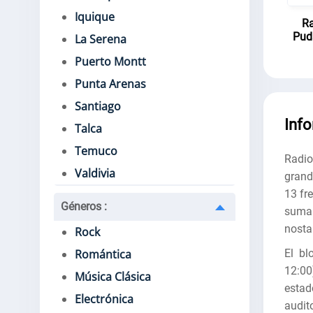
Iquique
Ra
Pud
La Serena
Puerto Montt
Punta Arenas
Santiago
Inf
Talca
Temuco
Radio
Valdivia
grand
13 fr
Géneros
:
suma 
nostal
Rock
El bl
Romántica
12:00
Música Clásica
estad
Electrónica
audit