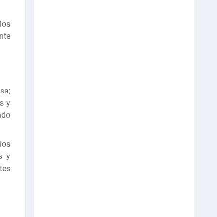
 los
nte
sa;
s y
ndo
ios
s y
tes