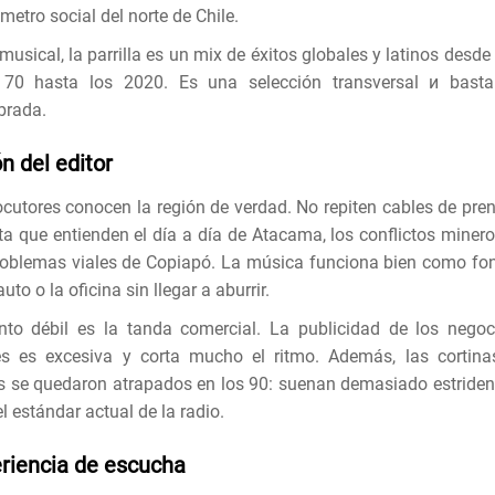
metro social del norte de Chile.
musical, la parrilla es un mix de éxitos globales y latinos desde
70 hasta los 2020. Es una selección transversal и basta
ibrada.
ón del editor
ocutores conocen la región de verdad. No repiten cables de pren
ta que entienden el día a día de Atacama, los conflictos minero
roblemas viales de Copiapó. La música funciona bien como fo
auto o la oficina sin llegar a aburrir.
nto débil es la tanda comercial. La publicidad de los negoc
es es excesiva y corta mucho el ritmo. Además, las cortina
es se quedaron atrapados en los 90: suenan demasiado estriden
l estándar actual de la radio.
riencia de escucha