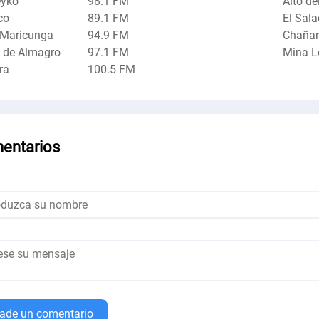
yko
98.1 FM
Alto d
co
89.1 FM
El Sal
 Maricunga
94.9 FM
Chañar
 de Almagro
97.1 FM
Mina L
ra
100.5 FM
entarios
ade un comentario