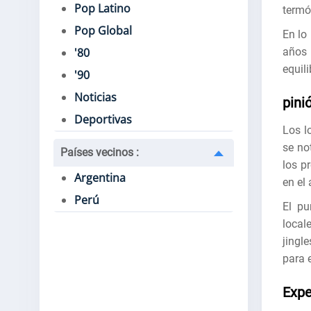
Pop Latino
termó
Pop Global
En lo 
años 
'80
equil
'90
Noticias
pini
Deportivas
Los l
se no
Países vecinos
:
los p
Argentina
en el 
Perú
El pu
local
jingl
para e
Expe