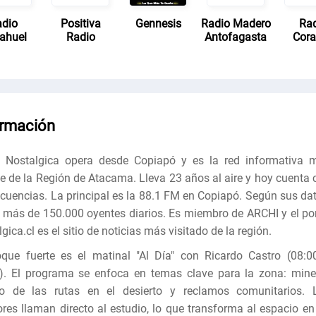
dio
Positiva
Gennesis
Radio Madero
Ra
ahuel
Radio
Antofagasta
Cor
ormación
 Nostalgica opera desde Copiapó y es la red informativa 
e de la Región de Atacama. Lleva 23 años al aire y hoy cuenta 
ecuencias. La principal es la 88.1 FM en Copiapó. Según sus dat
más de 150.000 oyentes diarios. Es miembro de ARCHI y el por
gica.cl es el sitio de noticias más visitado de la región.
oque fuerte es el matinal "Al Día" con Ricardo Castro (08:0
). El programa se enfoca en temas clave para la zona: miner
o de las rutas en el desierto y reclamos comunitarios. 
ores llaman directo al estudio, lo que transforma al espacio en