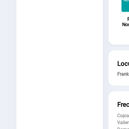
Nos
Loc
Frank
Fre
Copi
Valle