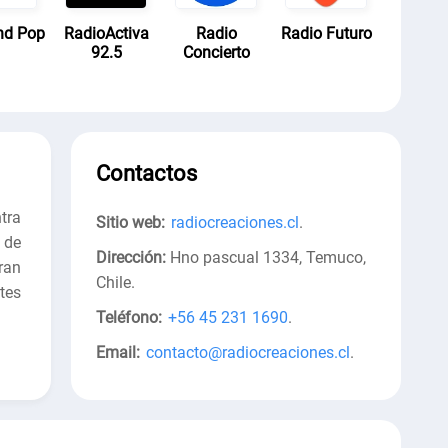
nd Pop
RadioActiva
Radio
Radio Futuro
92.5
Concierto
Contactos
tra
Sitio web:
radiocreaciones.cl
.
 de
Dirección:
Hno pascual 1334, Temuco,
ran
Chile
.
tes
Teléfono:
+56 45 231 1690
.
Email:
contacto@radiocreaciones.cl
.