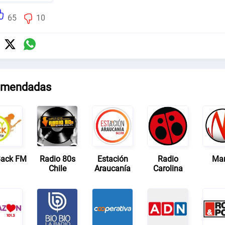
65
10
mendadas
Back FM
Radio 80s
Estación
Radio
Ma
Chile
Araucanía
Carolina