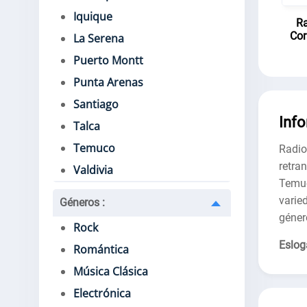
Iquique
Ra
Cor
La Serena
Puerto Montt
Punta Arenas
Santiago
Inf
Talca
Temuco
Radi
retra
Valdivia
Temu
varie
Géneros
:
género
Rock
Eslog
Romántica
Música Clásica
Electrónica