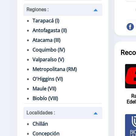
Regiones
:
Tarapacá (I)
Antofagasta (II)
Atacama (III)
Coquimbo (IV)
Reco
Valparaíso (V)
Metropolitana (RM)
O'Higgins (VI)
Maule (VII)
Ra
Biobío (VIII)
Ede
Localidades
:
Chillán
Concepción