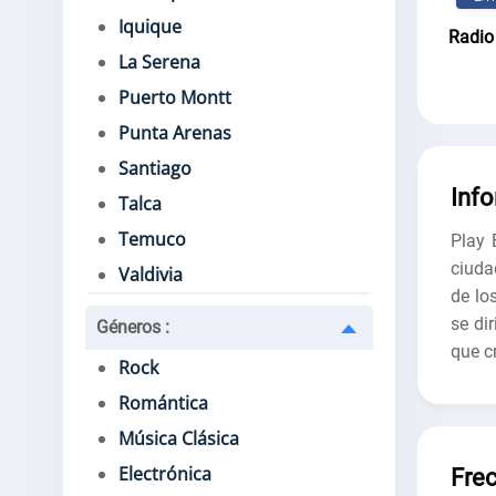
Iquique
Radio
La Serena
Puerto Montt
Punta Arenas
Santiago
Inf
Talca
Temuco
Play 
ciuda
Valdivia
de lo
se di
Géneros
:
que c
Rock
Romántica
Música Clásica
Electrónica
Fre