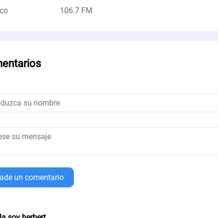
co
106.7 FM
entarios
ade un comentario
la soy herbert