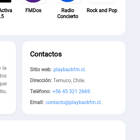
ctiva
FMDos
Radio
Rock and Pop
.5
Concierto
Contactos
 la
Sitio web:
playbackfm.cl
.
tos
Dirección:
Temuco, Chile
.
que
lto,
Teléfono:
+56 45 321 2669
.
Email:
contacto@playbackfm.cl
.