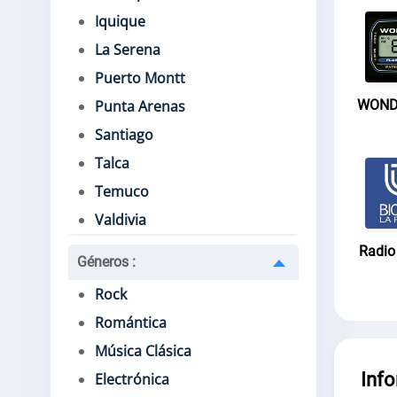
Iquique
La Serena
Puerto Montt
WONDE
Punta Arenas
Santiago
Talca
Temuco
Valdivia
Radio
Géneros
:
Rock
Romántica
Música Clásica
Inf
Electrónica