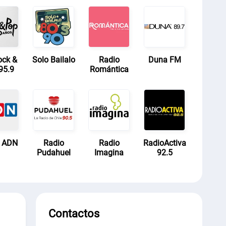
ock &
Solo Bailalo
Radio
Duna FM
95.9
Romántica
o ADN
Radio
Radio
RadioActiva
Pudahuel
Imagina
92.5
Contactos