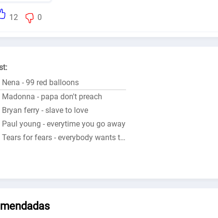
12
0
st:
Nena - 99 red balloons
Madonna - papa don't preach
Bryan ferry - slave to love
Paul young - everytime you go away
Tears for fears - everybody wants to rule the world
mendadas