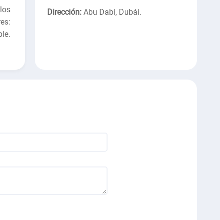
los
Dirección:
Abu Dabi, Dubái
.
es:
ble.