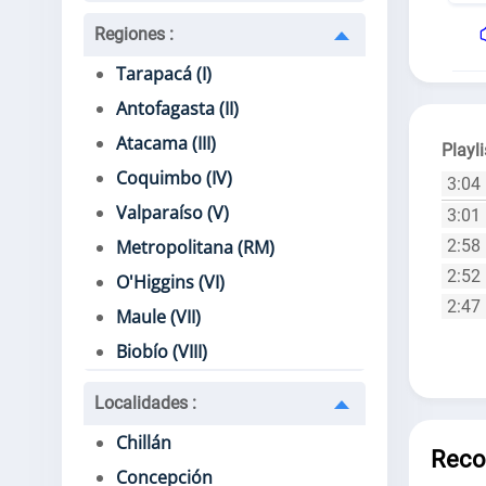
Regiones
:
Tarapacá (I)
Antofagasta (II)
Atacama (III)
Playli
Coquimbo (IV)
3:04
Valparaíso (V)
3:01
2:58
Metropolitana (RM)
2:52
O'Higgins (VI)
2:47
Maule (VII)
Biobío (VIII)
Localidades
:
Chillán
Reco
Concepción