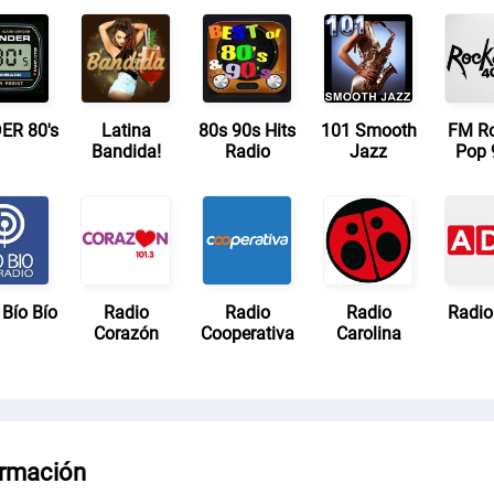
R 80's
Latina
80s 90s Hits
101 Smooth
FM R
Bandida!
Radio
Jazz
Pop 
 Bío Bío
Radio
Radio
Radio
Radi
Corazón
Cooperativa
Carolina
ormación