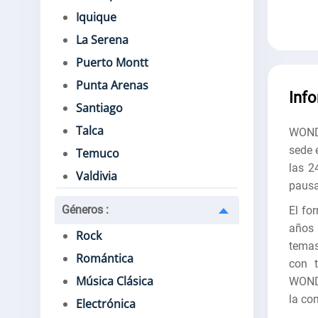
Iquique
La Serena
Puerto Montt
Punta Arenas
Inf
Santiago
Talca
WONDE
sede 
Temuco
las 2
Valdivia
pausa
Géneros
:
El fo
años 
Rock
temas
Romántica
con t
Música Clásica
WONDE
la co
Electrónica