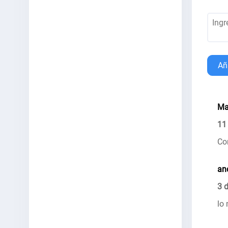
Añ
Ma
11
Co
an
3 
lo