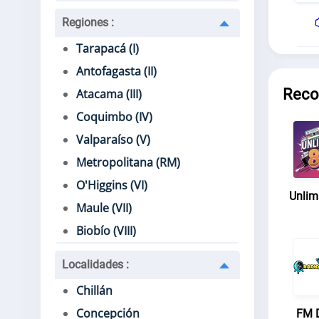
Regiones
:
Tarapacá (I)
Antofagasta (II)
Reco
Atacama (III)
Coquimbo (IV)
Valparaíso (V)
Metropolitana (RM)
O'Higgins (VI)
Unlim
Maule (VII)
Biobío (VIII)
Localidades
:
Chillán
Concepción
FM 