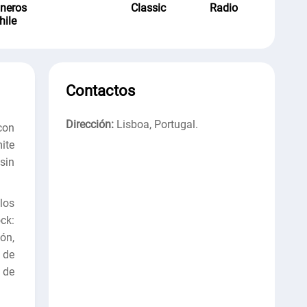
neros
Classic
Radio
hile
Contactos
Dirección:
Lisboa, Portugal
.
con
ite
sin
los
ck:
ón,
 de
 de