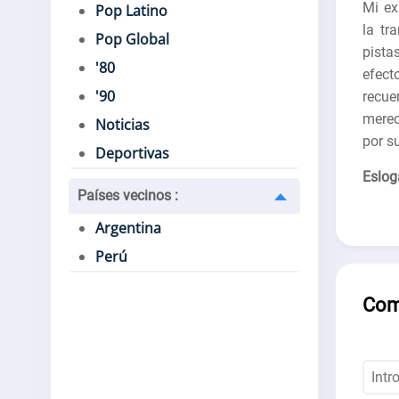
Mi ex
Pop Latino
la tr
Pop Global
pista
'80
efect
'90
recu
merec
Noticias
por s
Deportivas
Eslog
Países vecinos
:
Argentina
Perú
Com