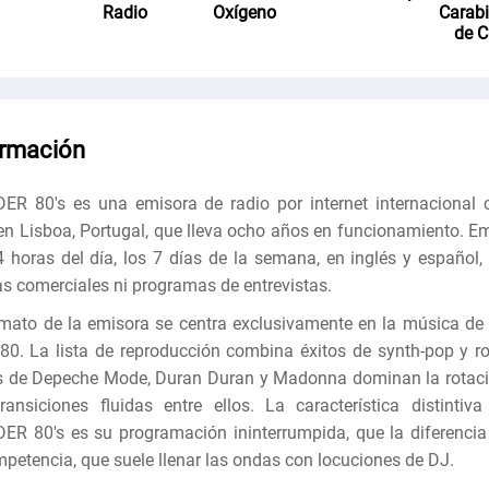
Radio
Oxígeno
Carabi
de C
ormación
R 80's es una emisora ​​de radio por internet internacional 
en Lisboa, Portugal, que lleva ocho años en funcionamiento. Em
4 horas del día, los 7 días de la semana, en inglés y español, 
s comerciales ni programas de entrevistas.
rmato de la emisora ​​se centra exclusivamente en la música de 
80. La lista de reproducción combina éxitos de synth-pop y ro
 de Depeche Mode, Duran Duran y Madonna dominan la rotaci
ransiciones fluidas entre ellos. La característica distintiva
R 80's es su programación ininterrumpida, que la diferencia
mpetencia, que suele llenar las ondas con locuciones de DJ.