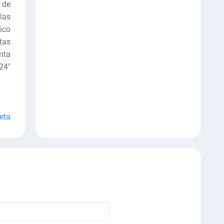
 de
las
ico
stas
nta
24"
eta