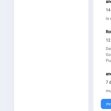
an
14
la 
Ro
12
De
Go
Pu
an
7 
mu
mo