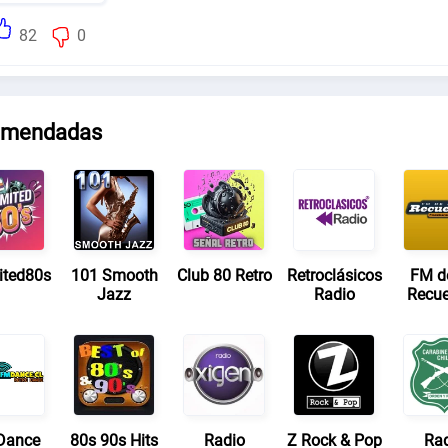
82
0
mendadas
ited80s
101 Smooth
Club 80 Retro
Retroclásicos
FM de
Jazz
Radio
Recu
Dance
80s 90s Hits
Radio
Z Rock & Pop
Ra