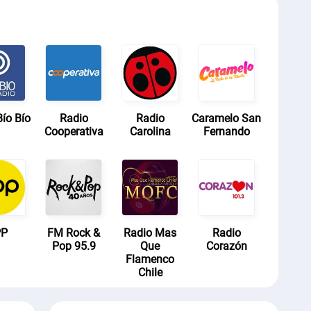
ío Bío
Radio
Radio
Caramelo San
Cooperativa
Carolina
Fernando
PP
FM Rock &
Radio Mas
Radio
Pop 95.9
Que
Corazón
Flamenco
Chile