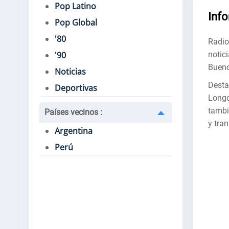
Pop Latino
Inf
Pop Global
'80
Radi
notic
'90
Bueno
Noticias
Dest
Deportivas
Longo
tambi
Países vecinos
:
y tra
Argentina
Perú