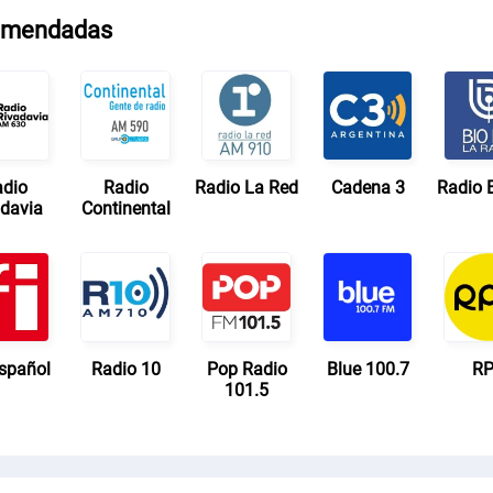
mendadas
dio
Radio
Radio La Red
Cadena 3
Radio B
adavia
Continental
Español
Radio 10
Pop Radio
Blue 100.7
R
101.5