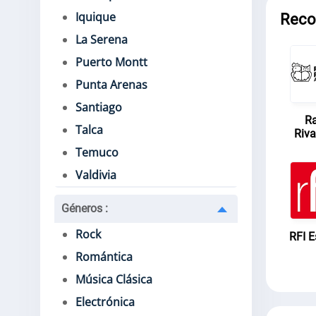
Iquique
Reco
La Serena
Puerto Montt
Punta Arenas
Santiago
Ra
Talca
Riv
Temuco
Valdivia
Géneros
:
Rock
RFI 
Romántica
Música Clásica
Electrónica