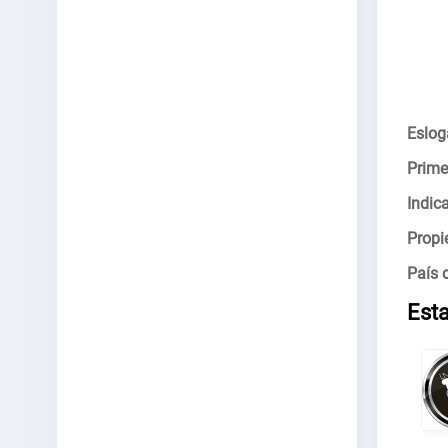
Eslog
Prime
Indica
Propie
País 
Est