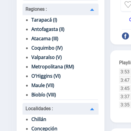
Regiones
:
Tarapacá (I)
Antofagasta (II)
Atacama (III)
Coquimbo (IV)
Valparaíso (V)
Playli
Metropolitana (RM)
3:53
O'Higgins (VI)
3:47
Maule (VII)
3:45
Biobío (VIII)
3:37
3:35
Localidades
:
Chillán
Concepción