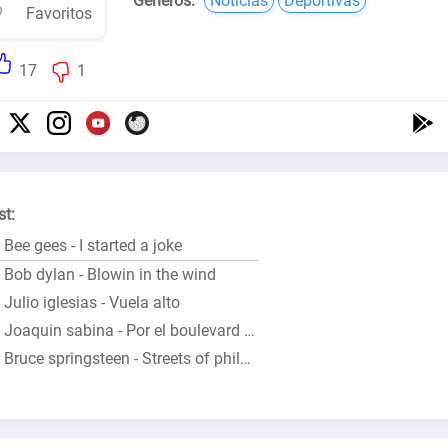
Géneros:
Noticias
Deportivas
Favoritos
17
1
st:
Bee gees - I started a joke
Bob dylan - Blowin in the wind
Julio iglesias - Vuela alto
Joaquin sabina - Por el boulevard de los sueños
Bruce springsteen - Streets of philadelphia