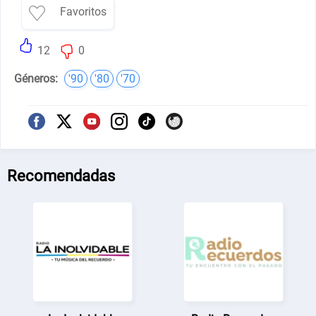
Favoritos
12
0
Géneros:
'90
'80
'70
Recomendadas