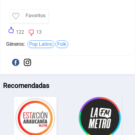
Favoritos
122
13
Géneros:
Pop Latino
Folk
Recomendadas