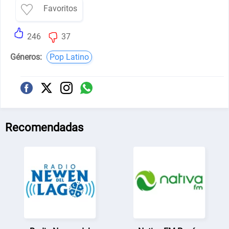
Favoritos
246
37
Géneros:
Pop Latino
Recomendadas