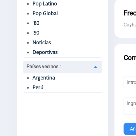
Pop Latino
Fre
Pop Global
'80
Coyh
'90
Noticias
Deportivas
Com
Países vecinos
:
Argentina
Perú
Añ