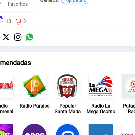
Géneros:
Pop Latino
Favoritos
18
3
mendadas
dio
Radio Paraíso
Popular
Radio La
Pata
menal
Santa María
Mega Osorno
Ra