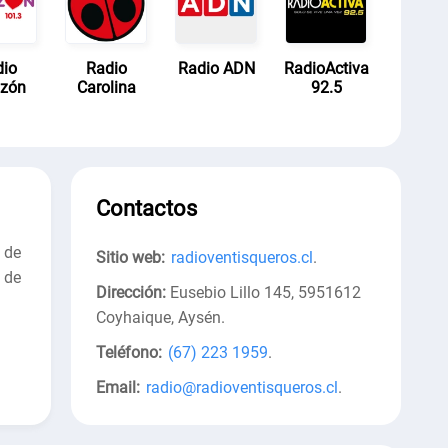
dio
Radio
Radio ADN
RadioActiva
azón
Carolina
92.5
Contactos
 de
Sitio web:
radioventisqueros.cl
.
 de
Dirección:
Eusebio Lillo 145, 5951612
Coyhaique, Aysén
.
Teléfono:
(67) 223 1959
.
Email:
radio@radioventisqueros.cl
.