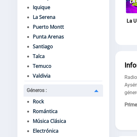
Iquique
La Serena
La U
Puerto Montt
Punta Arenas
Santiago
Talca
Inf
Temuco
Valdivia
Radio
Aysén
Géneros
:
géner
Rock
Prime
Romántica
Música Clásica
Electrónica