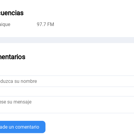
cuencias
aique
97.7 FM
entarios
ade un comentario