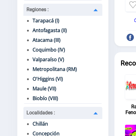
Regiones
:
Tarapacá (I)
Antofagasta (II)
Atacama (III)
Coquimbo (IV)
Valparaíso (V)
Reco
Metropolitana (RM)
O'Higgins (VI)
Maule (VII)
Biobío (VIII)
Ra
Feno
Localidades
:
Chillán
Concepción