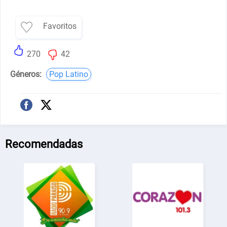
Favoritos
270
42
Géneros:
Pop Latino
Recomendadas