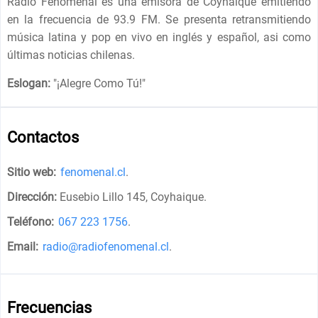
Radio Fenomenal es una emisora de Coyhaique emitiendo
en la frecuencia de 93.9 FM. Se presenta retransmitiendo
música latina y pop en vivo en inglés y español, asi como
últimas noticias chilenas.
Eslogan:
"
¡Alegre Como Tú!
"
Contactos
Sitio web:
fenomenal.cl
.
Dirección:
Eusebio Lillo 145, Coyhaique
.
Teléfono:
067 223 1756
.
Email:
radio@radiofenomenal.cl
.
Frecuencias