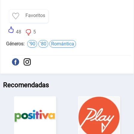
Favoritos
48
5
Géneros:
'90
'80
Romántica
Recomendadas