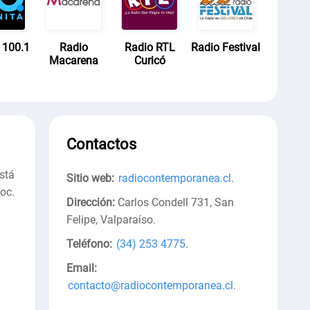
a 100.1
Radio
Radio RTL
Radio Festival
Macarena
Curicó
Contactos
stá
Sitio web:
radiocontemporanea.cl
.
oc.
Dirección:
Carlos Condell 731, San
Felipe, Valparaíso
.
Teléfono:
(34) 253 4775
.
Email:
contacto@radiocontemporanea.cl
.