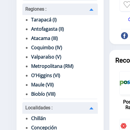
Regiones
:
Tarapacá (I)
Antofagasta (II)
Atacama (III)
Coquimbo (IV)
Valparaíso (V)
Reco
Metropolitana (RM)
O'Higgins (VI)
Maule (VII)
Biobío (VIII)
Pos
Ra
Localidades
:
Chillán
Concepción