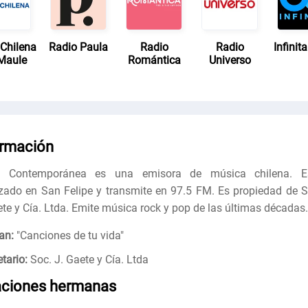
 Chilena
Radio Paula
Radio
Radio
Infinit
 Maule
Romántica
Universo
ormación
o Contemporánea es una emisora ​​de música chilena. E
izado en San Felipe y transmite en 97.5 FM. Es propiedad de S
ete y Cía. Ltda. Emite música rock y pop de las últimas décadas.
an:
"
Canciones de tu vida
"
tario:
Soc. J. Gaete y Cía. Ltda
aciones hermanas