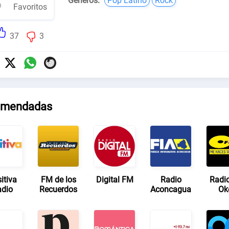
Géneros:
Pop Latino
Rock
Favoritos
37
3
mendadas
itiva
FM de los
Digital FM
Radio
Radi
dio
Recuerdos
Aconcagua
Ok