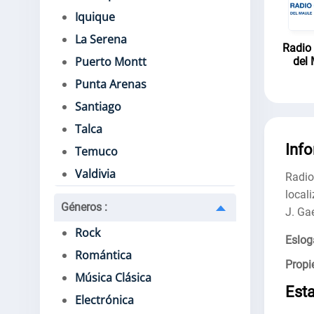
Iquique
La Serena
Radio
Puerto Montt
del
Punta Arenas
Santiago
Talca
Inf
Temuco
Valdivia
Radi
local
Géneros
:
J. Ga
Rock
Eslog
Romántica
Propie
Música Clásica
Est
Electrónica