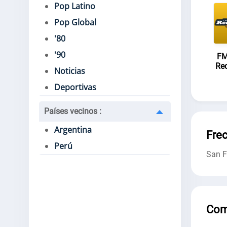
Pop Latino
Pop Global
'80
'90
FM
Re
Noticias
Deportivas
Países vecinos
:
Argentina
Fre
Perú
San F
Com