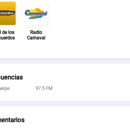
 de los
Radio
cuerdos
Carnaval
cuencias
elipe
97.5 FM
entarios