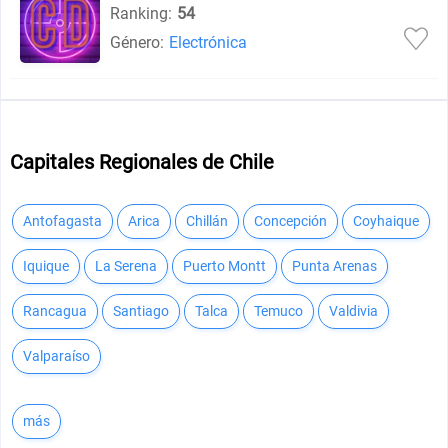
Ranking:
54
Género:
Electrónica
Capitales Regionales de Chile
Antofagasta
Arica
Chillán
Concepción
Coyhaique
Iquique
La Serena
Puerto Montt
Punta Arenas
Rancagua
Santiago
Talca
Temuco
Valdivia
Valparaíso
más