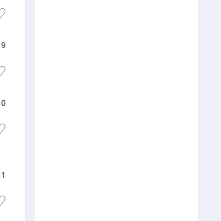
9
10
11