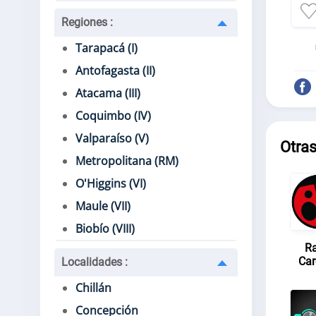
Regiones
:
Tarapacá (I)
Antofagasta (II)
Atacama (III)
Coquimbo (IV)
Valparaíso (V)
Otra
Metropolitana (RM)
O'Higgins (VI)
Maule (VII)
Biobío (VIII)
Ra
Car
Localidades
:
Chillán
Concepción