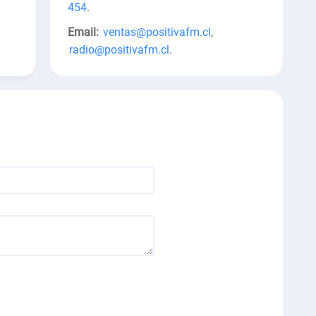
454
.
Email:
ventas@positivafm.cl
,
radio@positivafm.cl
.