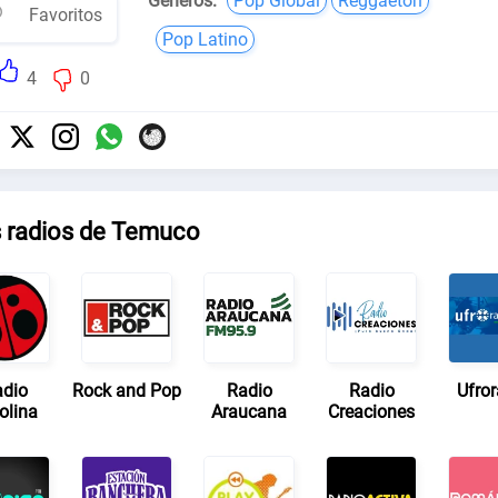
Géneros:
Pop Global
Reggaeton
Favoritos
Pop Latino
4
0
s radios de Temuco
dio
Rock and Pop
Radio
Radio
Ufror
olina
Araucana
Creaciones