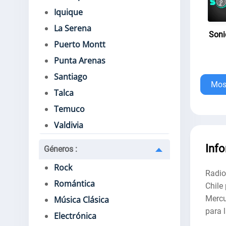
Iquique
La Serena
Soni
Puerto Montt
Punta Arenas
Santiago
Mos
Talca
Temuco
Valdivia
Inf
Géneros
:
Rock
Radio
Romántica
Chile 
Mercu
Música Clásica
para 
Electrónica