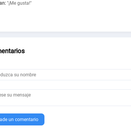
an:
"
¡Me gusta!
"
entarios
ade un comentario