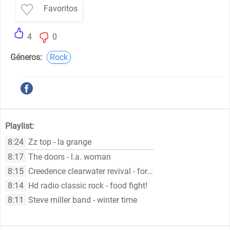
Favoritos
4
0
Géneros:
Rock
Playlist:
8:24
Zz top - la grange
8:17
The doors - l.a. woman
8:15
Creedence clearwater revival - fortunate son
8:14
Hd radio classic rock - food fight!
8:11
Steve miller band - winter time