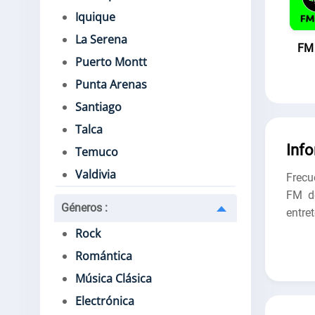
Iquique
La Serena
FM 
Puerto Montt
Punta Arenas
Santiago
Talca
Inf
Temuco
Valdivia
Frecu
FM de
Géneros
:
entre
Rock
Romántica
Música Clásica
Electrónica