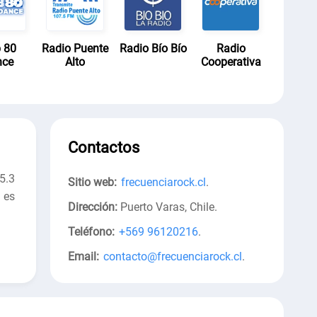
 80
Radio Puente
Radio Bío Bío
Radio
nce
Alto
Cooperativa
Contactos
5.3
Sitio web:
frecuenciarock.cl
.
 es
Dirección:
Puerto Varas, Chile
.
Teléfono:
+569 96120216
.
Email:
contacto@frecuenciarock.cl
.