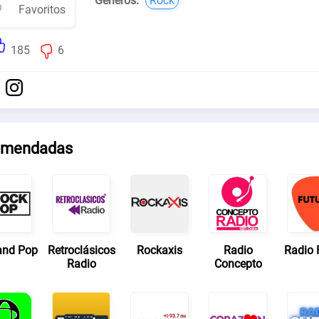
Géneros:
Rock
Favoritos
185
6
mendadas
and Pop
Retroclásicos
Rockaxis
Radio
Radio 
Radio
Concepto