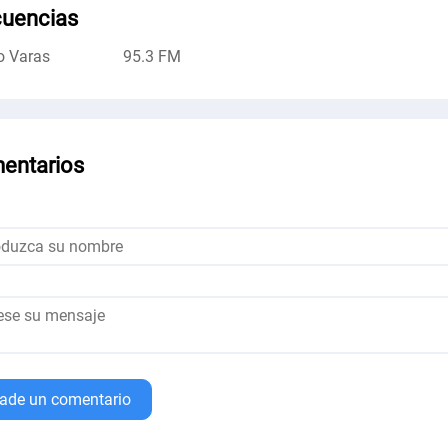
cuencias
o Varas
95.3 FM
entarios
ade un comentario