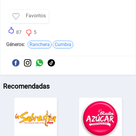
Favoritos
87
5
Géneros:
Ranchera
Cumbia
Recomendadas