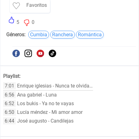
Favoritos
5
0
Géneros:
Cumbia
Ranchera
Romántica
Playlist:
7:01
Enrique iglesias - Nunca te olvidaré
6:56
Ana gabriel - Luna
6:52
Los bukis - Ya no te vayas
6:50
Lucía méndez - Mi amor amor
6:44
José augusto - Candilejas