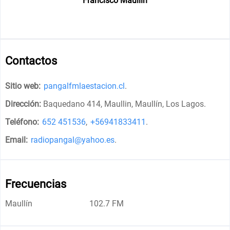
Francisco Maullín
Contactos
Sitio web:
pangalfmlaestacion.cl
.
Dirección:
Baquedano 414, Maullin, Maullín, Los Lagos
.
Teléfono:
652 451536
,
+56941833411
.
Email:
radiopangal@yahoo.es
.
Frecuencias
Maullín
102.7 FM