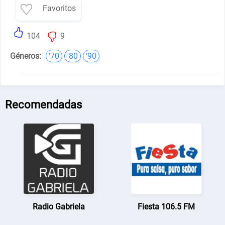
Favoritos
104
9
Géneros:
'70
'80
'90
Recomendadas
Radio Gabriela
Fiesta 106.5 FM