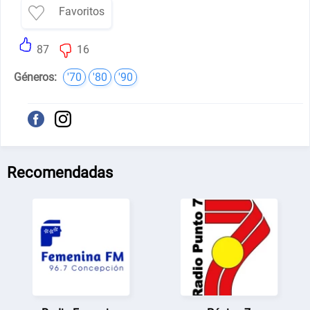
Favoritos
87
16
Géneros:
'70
'80
'90
Recomendadas