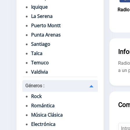
Iquique
Radio
La Serena
Puerto Montt
Punta Arenas
Santiago
Inf
Talca
Temuco
Radio
a un 
Valdivia
Géneros
:
Rock
Com
Romántica
Música Clásica
Electrónica