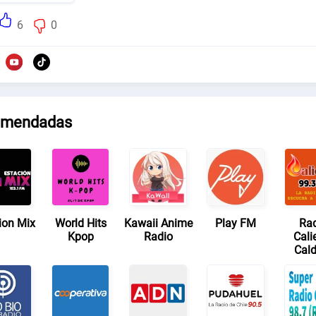
6
0
mendadas
ion Mix
World Hits
Kawaii Anime
Play FM
Ra
Kpop
Radio
Cali
Cald