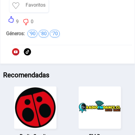
Favoritos
9
0
Géneros:
'90
'80
'70
Recomendadas