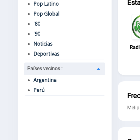
Est
Pop Latino
Pop Global
'80
'90
Noticias
Radi
Deportivas
Países vecinos
:
Argentina
Perú
Fre
Melipi