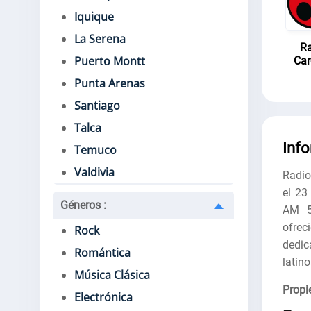
Iquique
La Serena
Ra
Puerto Montt
Car
Punta Arenas
Santiago
Talca
Inf
Temuco
Valdivia
Radio
el 23
Géneros
:
AM 5
ofre
Rock
dedic
Romántica
latin
Música Clásica
Propie
Electrónica