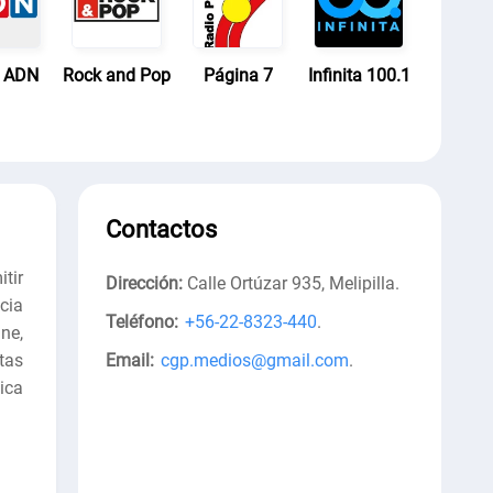
o ADN
Rock and Pop
Página 7
Infinita 100.1
Contactos
tir
Dirección:
Calle Ortúzar 935, Melipilla
.
cia
Teléfono:
+56-22-8323-440
.
ne,
tas
Email:
cgp.medios@gmail.com
.
ica