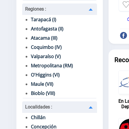
Regiones
:
Tarapacá (I)
Antofagasta (II)
Atacama (III)
Coquimbo (IV)
Valparaíso (V)
Reco
Metropolitana (RM)
O'Higgins (VI)
Maule (VII)
Biobío (VIII)
En L
Dep
Localidades
:
Chillán
Concepción