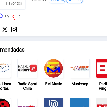
Géneros:
Tropical
Noticias
Favoritos
39
2
mendadas
a Línea
Radio Sport
FM Music
Musicoop
Radi
ortes
Chile
Ping