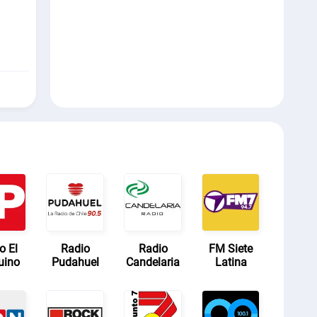
o El
Radio
Radio
FM Siete
uino
Pudahuel
Candelaria
Latina