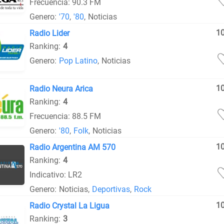
Frecuencia: 90.3 FM
Genero:
'70
,
'80
,
Noticias
1
Radio Lider
Ranking:
4
Genero:
Pop Latino
,
Noticias
1
Radio Neura Arica
Ranking:
4
Frecuencia: 88.5 FM
Genero:
'80
,
Folk
,
Noticias
1
Radio Argentina AM 570
Ranking:
4
Indicativo: LR2
Genero:
Noticias
,
Deportivas
,
Rock
1
Radio Crystal La Ligua
Ranking:
3