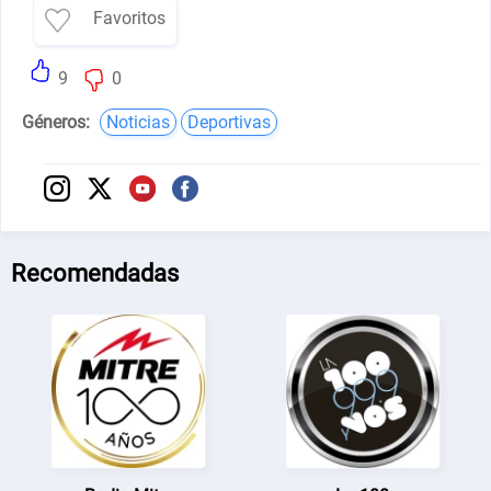
Favoritos
9
0
Géneros:
Noticias
Deportivas
Recomendadas