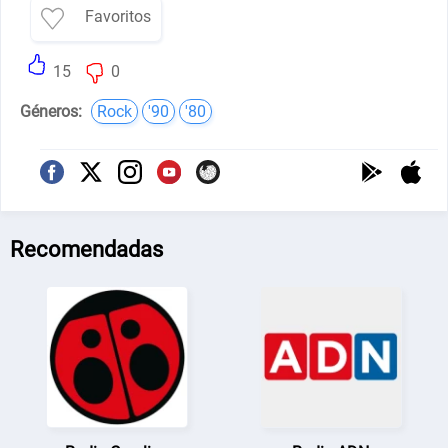
Favoritos
15
0
Géneros:
Rock
'90
'80
Recomendadas