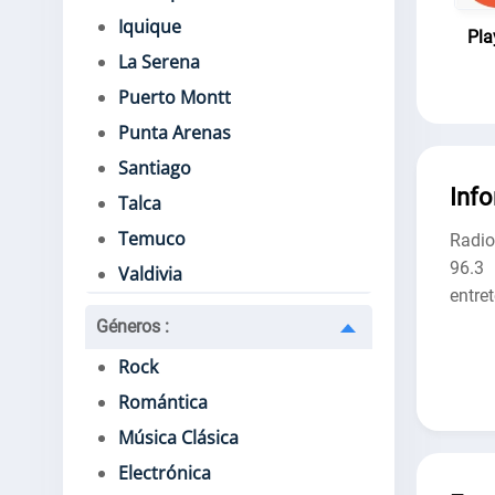
Iquique
Pla
La Serena
Puerto Montt
Punta Arenas
Santiago
Inf
Talca
Temuco
Radio
96.3
Valdivia
entre
Géneros
:
Rock
Romántica
Música Clásica
Electrónica