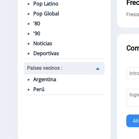
Fre
Pop Latino
Pop Global
Fresi
'80
'90
Noticias
Com
Deportivas
Países vecinos
:
Argentina
Perú
Añ