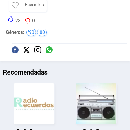
Favoritos
28
0
Géneros:
'90
'80
Recomendadas