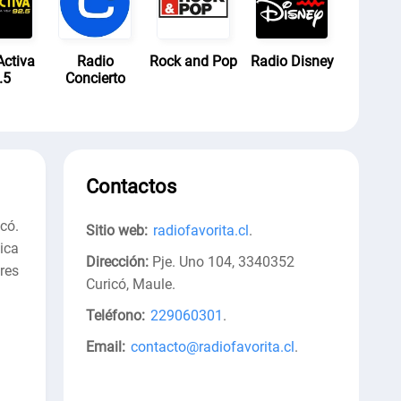
ctiva
Radio
Rock and Pop
Radio Disney
.5
Concierto
Contactos
có.
Sitio web:
radiofavorita.cl
.
ica
Dirección:
Pje. Uno 104, 3340352
res
Curicó, Maule
.
Teléfono:
229060301
.
Email:
contacto@radiofavorita.cl
.