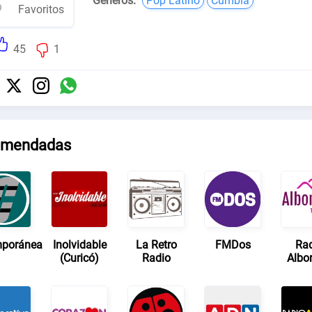
Géneros:
Pop Latino
Cumbia
Favoritos
45
1
mendadas
poránea
Inolvidable
La Retro
FMDos
Ra
(Curicó)
Radio
Albo