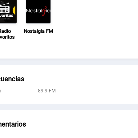
Radio
Nostalgia FM
voritos
cuencias
ó
89.9 FM
entarios