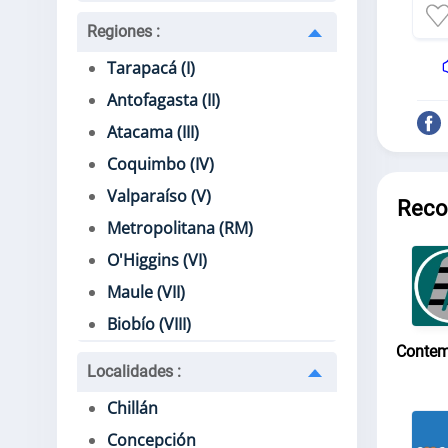
Regiones
:
Tarapacá (I)
Antofagasta (II)
Atacama (III)
Coquimbo (IV)
Valparaíso (V)
Reco
Metropolitana (RM)
O'Higgins (VI)
Maule (VII)
Biobío (VIII)
Contem
Localidades
:
Chillán
Concepción