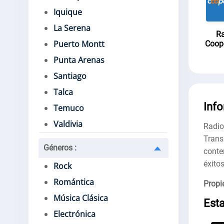
Iquique
La Serena
Ra
Puerto Montt
Coop
Punta Arenas
Santiago
Talca
Inf
Temuco
Valdivia
Radio
Tran
Géneros
:
conte
éxitos
Rock
Romántica
Propie
Música Clásica
Est
Electrónica