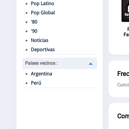
Pop Latino
Pop Global
'80
'90
Fa
Noticias
Deportivas
Países vecinos
:
Fre
Argentina
Perú
Curic
Com