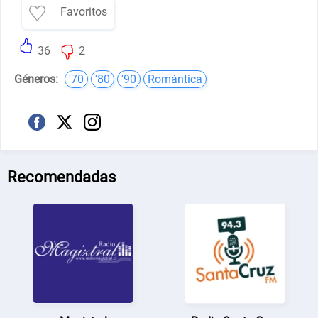
Favoritos
36
2
Géneros:
'70
'80
'90
Romántica
Recomendadas