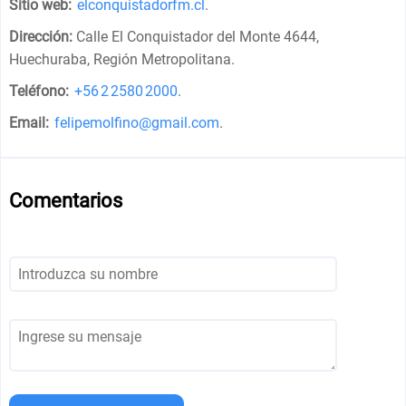
Sitio web:
elconquistadorfm.cl
.
Dirección:
Calle El Conquistador del Monte 4644,
Huechuraba, Región Metropolitana
.
Teléfono:
+56 2 2580 2000
.
Email:
felipemolfino@gmail.com
.
Comentarios