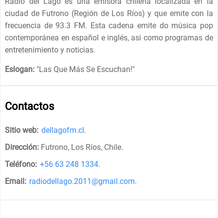
Radio del Lago es una emisora chilena localizada en la
ciudad de Futrono (Región de Los Ríos) y que emite con la
frecuencia de 93.3 FM. Esta cadena emite do música pop
contemporánea en español e inglés, asi como programas de
entretenimiento y noticias.
Eslogan:
"
Las Que Más Se Escuchan!
"
Contactos
Sitio web:
dellagofm.cl
.
Dirección:
Futrono, Los Ríos, Chile
.
Teléfono:
+56 63 248 1334
.
Email:
radiodellago.2011@gmail.com
.