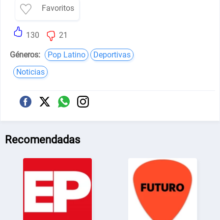
Favoritos
130
21
Géneros:
Pop Latino
Deportivas
Noticias
Recomendadas