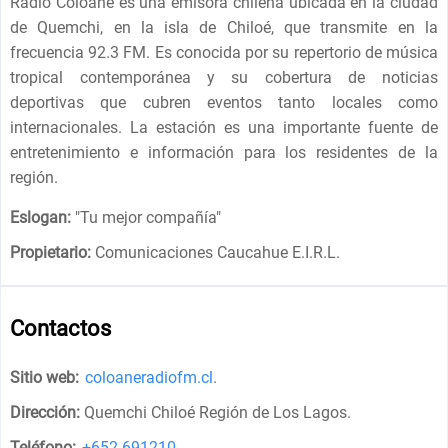
Radio Coloane es una emisora ​​chilena ubicada en la ciudad
de Quemchi, en la isla de Chiloé, que transmite en la
frecuencia 92.3 FM. Es conocida por su repertorio de música
tropical contemporánea y su cobertura de noticias
deportivas que cubren eventos tanto locales como
internacionales. La estación es una importante fuente de
entretenimiento e información para los residentes de la
región.
Eslogan:
"
Tu mejor compañía
"
Propietario:
Comunicaciones Caucahue E.I.R.L.
Contactos
Sitio web:
coloaneradiofm.cl
.
Dirección:
Quemchi Chiloé Región de Los Lagos
.
Teléfono:
+652-691210
.