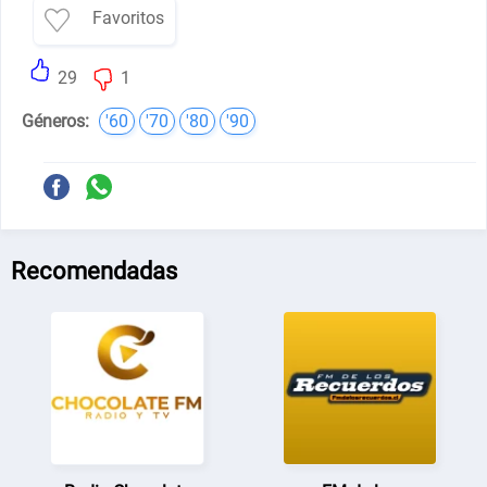
Favoritos
29
1
Géneros:
'60
'70
'80
'90
Recomendadas