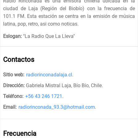
Radio Rinconada es una emisora chilena ubicada en la
ciudad de Laja (Región del Biobío) con la frecuencia de
101.1 FM. Esta estación se centra en la emisión de música
latina, pop, retro, asi como noticas.
Eslogan:
"
La Radio Que La Lleva
"
Contactos
Sitio web:
radiorinconadalaja.cl
.
Dirección:
Gabriela Mistral Laja, Bío Bío, Chile
.
Teléfono:
+56 43 246 1721
.
Email:
radiorinconada_93.3@hotmail.com
.
Frecuencia