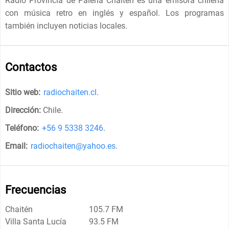
Radio Provincia de Palena Chaitén es una emisora ​​chilena
con música retro en inglés y español. Los programas
también incluyen noticias locales.
Contactos
Sitio web:
radiochaiten.cl
.
Dirección:
Chile
.
Teléfono:
+56 9 5338 3246
.
Email:
radiochaiten@yahoo.es
.
Frecuencias
Chaitén
105.7 FM
Villa Santa Lucía
93.5 FM